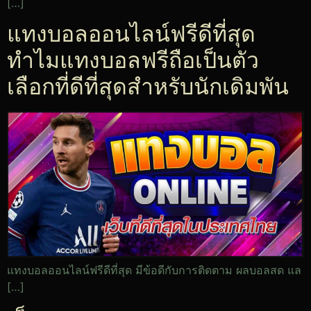
[…]
แทงบอลออนไลน์ฟรีดีที่สุด
ทำไมแทงบอลฟรีถือเป็นตัว
เลือกที่ดีที่สุดสำหรับนักเดิมพัน
แทงบอลออนไลน์ฟรีดีที่สุด มีข้อดีกับการติดตาม ผลบอลสด แล
[…]