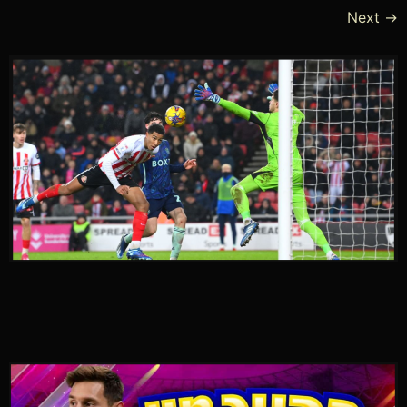
Next
→