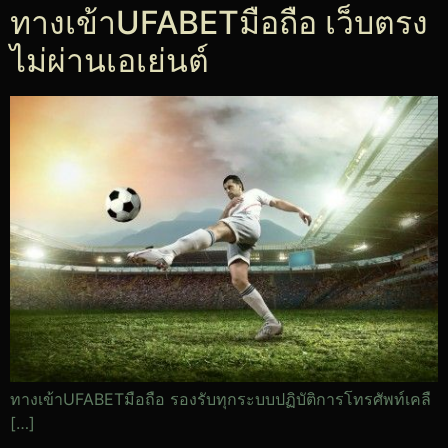
ทางเข้าUFABETมือถือ เว็บตรง
ไม่ผ่านเอเย่นต์
ทางเข้าUFABETมือถือ รองรับทุกระบบปฏิบัติการโทรศัพท์เคลื
[…]