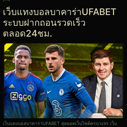
เว็บแทงบอลบาคาร่าUFABET
ระบบฝากถอนรวดเร็ว
ตลอด24ชม.
เว็บแทงบอลบาคาร่าUFABET สุดยอดเว็บไซต์ครบวงจร เว็บ