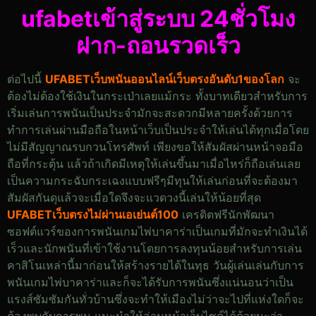
ufabetเข้าสู่ระบบ 24ชั่วโมง
ฝาก-ถอนรวดเร็ว
ต่อไปนี้
UFABETเว็บพนันออนไลน์เว็บตรงอันดับ1ของโลก
จะ
ต้องไม่ต้องใช้เงินในกระเป่าเลยแม้กระ ทั้งบาทเดียวสำหรับการ
เริ่มเล่นการพนันเป็นประจำมักจะสะดวกมีหลายครั้งด้วยการ
ทำการเล่นผ่านมือถือในหน้าเว็บเป็นประจำให้เล่นได้ทุกเมื่อโดย
ไม่มีสัญญาณรบกวนโทรศัพท์ เพียงขอให้สัมผัสผ่านหน้าจอมือ
ถือที่กระตุ้น แล้วถ้าเกิดมีเหตุให้เล่นขึ้นมาเมื่อไหร่ก็ถือเล่นเลย
เป็นความกระฉับกระเฉงแบบฟรีๆมีทุนให้เล่นก่อนที่จะต้องมา
สัมผัสกันดุแล้วจะเมื่อใดจึงจะแวดวงนี้เล่นให้น้อยที่สุด
UFABETเว็บตรงไม่ผ่านเอเย่นต์100
เครดิตฟรีนักพัฒนา
ซอฟต์แวร์ของการพนันเกมไพ่บาคาร่าเป็นเกมที่มักจะทำเงินได้
เร็วและนักพนันที่เข้าใช้งานโดยการลงทุนน้อยสำหรับการเล่น
คาสิโนเหล่านี้มาก่อนให้สร้างรายได้ในทุธ วันผู้เล่นเล่นกับการ
พนันเกมไพ่บาคาร่าและก็จะได้รับการพนันซึ่งแน่นอนว่าเป็น
แรงส์ซัมซัมกันทั่วบ้านซึ่งจะทำให้เมืองไม่ว่าจะไปที่แห่งใดก็จะ