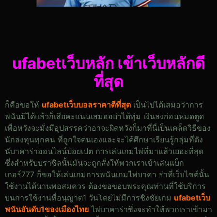
ufabetเว็บหลัก เข้าเว็บหลักดี
ที่สุด
ก็คือขอให้
ufabetเว็บบอลราคาดีที่สุด
เป็นไปได้เสมอว่าการ
พนันมีได้แล้วก็เสียคะแนนเสมออย่าได้ทุ่ม เงินลงก่อนหมดตูด
เพื่อหวังจะมั่งมีอุปสรรคว่าอาจะผิดหวังก็มาที่นี่เป็นเคล็ดวิธีของ
นักลงทุนทุกคน ที่ถูกใจตนเองและจะได้ศึกษาเรียนรู้กลุ่มที่ดัง
นับาคาร่าออนไลน์ปอยเปต การเล่นเกมไพ่ที่มาแล้วเยอะที่สุด
ซึ่งสำหรับบราซิลนั้นมันจะถูกสั่งให้พวกเราเข้าเล่นแบ็ก
เกอร์777 ก็ขอให้เล่นเกมการพนันเกมไพ่บาคา ร่าที่เว็บไซต์นั้น
ใช้งานได้นานพอสมควร ต้องขอขอบพระคุณท่านที่ใช้บริการ
บนการใช้งานที่อนุญาต1 วันโดยไม่มีการชิงชัยเกม
ufabetเว็บ
พนันอันดับ1ของเมืองไทย
ไพ่บาคาร่าซึ่งจะทำให้พวกเราเข้ามา