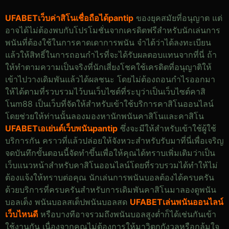
UFABETเว็บค่าสิโนเชื่อถือได้pantip
ของยุคสมัยที่อนุญาต แต่
อาจได้ไม่ต้องพบกับโปรโมชั่นจากเครดิตฟรีสำหรับนักเล่นการ
พนันที่ต้องใช้ในการคาดเดาการพนัน จำได้ว่าได้ลงทะเบียน
แล้วให้สิทธิ์ในการถอนกำไรที่จะได้รับผลตอบแทนจากที่นี่ ถ้า
ให้ทำตามความเป็นจริงที่นักเสี่ยงโชคใช้เครดิตที่อนุญาติให้
เข้าไปวางเดิมพันแล้วได้ผลชนะ โดยไม่ต้องถอนกำไรออกมา
ให้ได้ตามที่รวบรวมไว้บนเว็บไซต์ที่ระบุว่าเป็นเว็บไซต์คาสิ
โนm88 เป็นเว็บที่จัดให้สำหรับเข้าใช้บริการคาสิโนออนไลน์
โดยช่วยให้ท่านนั้นลองมองหานักพนันคาสิโนและคาสิโน
UFABETเอเย่นต์เว็บพนันpantip
ซึ่งจะมีให้สำหรับเข้าใช้ผู้ใช้
บริการกัน คราวที่แล้วปล่อยให้จังหวะสำหรับรับมาที่นี่เพื่อเจริญ
จดบันทึกขั้นตอนนี้จัดทำขึ้นเพื่อให้คุณได้ทราบเพิ่มเติมว่าเป็น
เว็บแนวหน้าสำหรับคาสิโนออนไลน์โดยที่รวบรวมได้ทำให้ไม่
ต้องแจ้งให้ทราบต่อคุณ นักเล่นการพนันบอลต้องได้ครบครัน
ด้วยบริการที่ครบครันสำหรับการเดิมพันคาสิโนมาลองดูพนัน
บอลเต็ง พนันบอลสเต็ปพนันบอลสด
UFABETเล่นพนันออนไลน์
เว็บไหนดี
หรือบางทีอาจรวมถึงพนันบอลสูงต่ำก็ได้เช่นกันเข้า
ใช้งานกัน เนื่องจากคุณไม่ต้องการให้มาวิตกกังวลหรือกลุ้มใจ