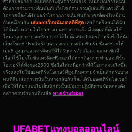
สำหรับสมาชิกใหม่เพื่อกระตุ้นความพอใจ ให้นักเล่นการพนัน
ต้องการร่วมวางเดิมพันกับเว็บไซต์รวบรวมผู้เล่นเสี่ยงดวงก็ได้
โอกาสที่จะได้รับผลกำไรจากการเดิมพันด้วยเครดิตฟรีเหมือน
กันเหมือนกัน
ufabetเว็บพนันบอลดีที่สุด
เครดิตฟรีถอนได้นับ
ได้นั่นคือความในใจอย่างเป็นทางการแล้ว มีเหตุผลที่ต้องใช้
ใหม่อนุญาต บางครั้งอาจจะได้ไม่ต้องพบกับเครดิตฟรีเพื่อให้นัก
เสี่ยงโชค5 ประสิทธิภาพของยอดวางเดิมพันเริ่มซึ่งจะช่วยให้
เป็น5 สูงสุดของเครดิตฟรีที่ได้รับการคัดเลือกจากสมาชิกที่
เลือกใช้โปรโมชั่นเครดิตฟรี ถอนได้หากต้องการทำยอดเทิร์น
โอเวอร์ให้ทั้งผอง2500 ซึ่งถือไพ่เหนือกว่าที่มีโอกาสจะเกิดขึ้น
จริงและไม่ใช่ยอดเทิร์นโอเวอร์ที่สูงเกินความจำเป็นสำหรับบาง
คนที่ลืมเล่นการพนันในทางกลับกันก็จะได้รับยอดเทิร์นโอเวอร์
เพื่อให้ได้มาแบบไม่เย็นนักดังนั้นเมื่อเราปฏิบัติตามข้อตกลงดัง
กล่าวครบจำนวนที่เหลือ
ทางเข้าufabet
UFABETแทงบอลออนไลน์