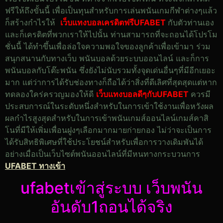
ฟรีให้ถึงขั้นนี้ เพื่อเป็นทุนสำหรับการเล่นพนันเกมกีฬาต่างๆแล้ว
ก็สร้างกำไรให้
เว็บแทงบอลเครดิตฟรีUFABET
กับตัวท่านเอง
และก็เครดิตที่พวกเราให้ไปนั้น ท่านสามารถที่จะถอนได้โปรโม
ชั่นนี้ ได้ทำขึ้นเพื่อล่อใจความพอใจของลูกค้าเพื่อเข้ามา ร่วม
สนุกสนานกับทางเว็บ พนันบอลด้วยระบบออนไลน์ และก็การ
พนันบอลกับโต๊ะพนัน ซึ่งยังไม่นับรวมทั้งจุดเด่นอื่นๆที่มีอีกเยอะ
มาก แต่ว่าการได้รับช่องทางก็ถือได้ว่าสิ่งที่ดีเลิศที่สุดสุดแต่หาก
ทดลองใคร่ครวญมองให้ดี
เว็บแทงบอลดีๆกับUFABET
ควรมี
ประสบการณ์ในระดับหนึ่งสำหรับในการเข้าใช้งานเพื่อหวังผล
ผลกำไรสูงสุดสำหรับในการเข้าพนันเกมส์ออนไลน์เกมส์คาสิ
โนที่มีให้เพิ่มเพื่อนฝูงๆเลือกมากมายก่ายกอง ไม่ว่าจะเป็นการ
ได้รับสิทธิพิเศษที่ใช้ประโยชน์สำหรับเพื่อการวางเดิมพันได้
อย่างเมื่อเป็นเว็บไซต์พนันออนไลน์ที่มีหนทางกระบวนการ
UFABET ทางเข้า
ufabetเข้าสู่ระบบ เว็บพนัน
อันดับ1ถอนได้จริง