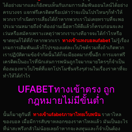
ได้อย่างมากและก็ยังพบเห็นกับเกมการเดิมพันออนไลน์ได้อย่าง
ครบวงจร แจกฟรีเครดิตหรือเปล่าว่าจะเป็นโปรไหนๆก็ทำให้
พวกเรากำเนิดการเสี่ยงได้ถ้าหากพวกเราไม่เคยทราบที่จะพอ
ประมาณหมายถึงจำต้องอ่านเนื้อหาให้ดีแล้วก็ครบก่อนจะลง
เว่นหรือสมัครเพราะเหตุว่าพวกเราบางทีอาจจะได้กำไรหรือ
ขาดทุนก็ได้ที่ถ้าหากพวกเรา
ทางเข้าแทงบอลufabet
ไม่รู้เรื่อง
เกมการเดิมพันแล้วก็โปรของแต่ละเว็บไซต์รวมทั้งถ้าเกิดพวก
เราปฏิบัติตามข้อจำกัดนั้นได้ก็จะมียอดมากขึ้นอีก การแจกฟรี
เครดิตเป็นอะไรที่นักเล่นการพนันถูกใจมากมายใครๆก็จำเป็น
ต้องมองหาเว็บไซต์ที่แจกโปรโมชั่นจริงๆส่วนในเรื่องราคาที่จะ
ทำให้ได้กำไร
UFABETทางเข้าตรง ถูก
กฎหมายไม่มีขั้นต่ำ
นั้นก็มาดูกันที่
ทางเข้าufabetภาษาไทยเว็บพนัน
ราคาไหล
ของบอล เมื่อมีการสับขาหลอกของราคาไหลแล้ว มันเป็นอะไร
ที่น่าสะพรึงกลัวไม่น้อยเลยถ้าหากจะลงทุนและก็จำเป็นต้อง