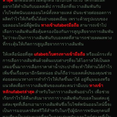
ล่าสุด
นักพนันได้ร่วมสนุกสนานไปกับทางเว็บ ใครกันแน่ที่
อยากได้ทำเงินกับบอลสเต็ป การเลือกที่จะวางเดิมพันกับ
เว็บไซต์พนันบอลออนไลน์ทั้งหลายแหล่ มันจะช่วยต่อยอดการ
ผลิตกำไรให้เกิดขึ้นได้อย่างยอดเยี่ยม เพราะด้วยรูปแบบของ
บอลออนไลน์ที่ผู้พนัน
ทางเข้าufabetมือถือ
สามารถเข้าไป
เลือกวางเดิมพันเพื่อคุ้มครองป้องกันการสูญเสียจากการเดิมพัน
ไม่ว่าจะเป็นการวางเดิมพันกับบอลสดที่สามารถช่วยลดผลพวง
ที่กระตุ้นให้เกิดการสูญเสียจากการวางเดิมพัน
ให้เหลือน้อยที่สุด
ufabetเว็บตรงทางเข้ามือถือ
หรือแม้กระทั่ง
การเลือกวางเดิมพันด้วยต้นแบบต่างๆที่จะได้โอกาสให้เป็นผล
เสมอขึ้นมาการเลือกราคาค่าน้ำประปาที่จะทำให้ท่านได้กำไร
เพิ่มขึ้นเรื่อยๆมาอีกนิดหน่อย มันก็ถือว่าบอลสเต็ปของคุณช่วย
ต่อยอดแนวทางการทำกำไรให้เกิดขึ้นมาได้ อยู่ที่มุมมองหรือ
แนวคิดเพื่อการวางเดิมพันของแต่ละคนว่ามีแบบ
ทางเข้า
หลักufabetล่าสุด
สำหรับในการวางเดิมพันอย่างไร เพื่อช่วย
เรียกกำไรให้คืนกลับมาจากการวางเดิมพันกับบอลในแต่ละคู่
แต่ละชุดที่เลือกเอามาวางเดิมพันซึ่งเว็บไซต์พนันออนไลน์นี้จะ
เป็นการมอบเครดิตฟรีให้สำหรับในกรุ๊ปผู้นักการพนันทุกคนที่
พอเพียงเป็นอย่างมากที่สุดในการเล่นพนันออนไลน์ต่างๆที่เป็น