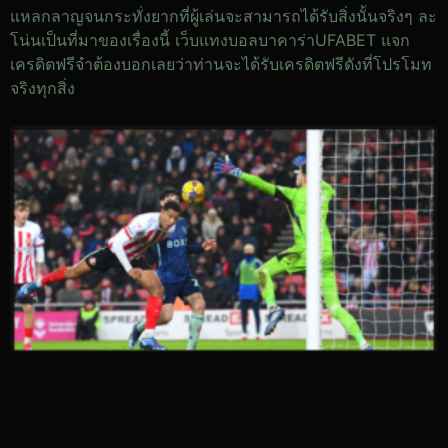
แหลกลาญจนกระทั่งยากที่ผู้เล่นจะสามารถได้รับสิ่งนั้นจริงๆ ละ
โน่นเป็นที่มาของเรื่องนี้ เว็บแทงบอลบาคาร่าUFABET แจก
เครดิตฟรีจำต้องบอกเลยว่าท่านจะได้รับเครดิตฟรีดังที่โปรโมท
จริงทุกสิ่ง