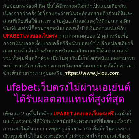
กับข้อบกพร่องที่เกิด ขึ้นได้อีกทางหนึ่งก็ทำเป็นแบบเดียวกัน
เนื่องจากว่าครั้งใดก็ตามจะว่าพนันจะต้องทราบถึงส่วนที่ดีและ
ส่วนที่เสียเพื่อใช้แนวทางกับคู่บอลในแต่ละคู่ให้ดีก่อนวางเดิม
พันเพียงเท่านี้ก็สามารถพนันบอลสเต็ปได้เงินอย่างแน่แท้กับ
UFABETแทงบอลเว็บตรง
การกำหนดคู่บอล 2 คู่สำหรับเพื่อ
การพนันบอลสเต็ปบวกเคล็ดวิธีพนันบอลเข้าไปอีกหน่อยเดียวก็
สามารถทำเงินสำหรับการพนันบอลลักษณะนี้ได้อย่างแน่แท้
รวมทั้งคุ้มที่สุดอีกด้วย เมื่อในทุกวันนี้เว็บไซต์พนันบอลสามารถ
จะกำหนดอัตราเริ่มของการพนันบอลในแบบอย่างดังที่กล่าวมา
ข้างต้นด้วยจำนวนคู่บอลเริ่ม
https://www.j-lou.com
ufabetเว็บตรงไม่ผ่านเอเย่นต์
ได้รับผลตอบแทนที่สูงที่สุด
เพียงแต่ 2 คู่ขึ้นไปเพียง
UFABETแทงบอลเว็บตรงฟรี
แค่นั้นก็
เลยเป็นจังหวะที่ดีให้กับเหล่านักเสี่ยงดวงบอลที่ชื่นชอบเกี่ยวกับ
การแทงในต้นแบบบอลชุดอยู่แล้วสามารถเพิ่มอีกในส่วนของ
เงินทุนเข้าไปได้อย่างเต็มอัตราไม่ว่าจะเท่าไรก็ตามแค่เพียงคู่