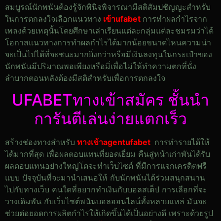
สมบูรณ์นักพนันต้องรู้จักพินิจพิจารณามีสติสัมปชัญญะสำหรับ
ในการตกลงใจเลือกแนวทาง
เข้าufabet
การทำผลกำไรจาก
เพลงด้วยเหตุนั้นโดยศึกษาเล่าเรียนแต่ละกลุ่มแต่ละชมรมว่าได้
โอกาสแนวทางการทำผลกำไรได้มากน้อยขนาดไหนความน่า
จะเป็นไปได้ที่จะชนะมากยิ่งกว่าหรือมีเงินลงทุนในกระเป๋าของ
นักพนันมีปริมาณพอเพียงหรือมิ่เพื่อไม่ให้ทำความตกที่นั่ง
ลำบากตอนหลังต้องมีสติสำหรับเพื่อการตกลงใจ
UFABETทางเข้าสมัคร ชั้นนำ
การันตีเล่นง่ายแตกเร็ว
สร้างช่องทางสำหรับ
ทางเข้าagentufabet
การทำรายได้ให้
ได้มากที่สุด เพื่อผลตอบแทนที่ยอดเยี่ยม คืนสู่หน้าเก่าพันได้รับ
ผลตอบแทนอย่างใหญ่โตจะทำเว็บไซต์ ที่มีการแจกเครดิตฟรี
แบบ ปัจจุบันที่จะมานำเสนอให้ กับนักพนันได้ร่วมสนุกสนาน
ไปกับทางเว็บ คนใดที่อยากทำเงินกับบอลสเต็ป การเลือกที่จะ
วางเดิมพัน กับเว็บไซต์พนันบอลออนไลน์ทั้งหลายแหล่ มันจะ
ช่วยต่อยอดการผลิตกำไรให้เกิดขึ้นได้เป็นอย่างดี เพราะด้วยรูป