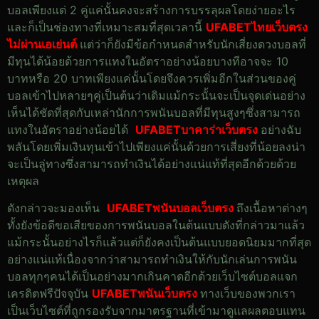
บอลเพียงแต่ 2 คู่แค่นั้นคงจะสร้างการบรรลุผลโดยง่ายอะไร
และก็เป็นช่องทางที่เหมาะสมที่สุดเวลานี้
UFABETไทยเว็บตรง
ไม่ผ่านเอเย่นต์
แต่ว่าก็ยังมีข้อกำหนดสำหรับนักเสี่ยงดวงบอลที่
มีทุนได้น้อยด้วยการแทงในอัตราอย่างน้อยบางทีอาจจะ 10
บาทหรือ 20 บาทเพียงแค่นั้นโดยจึงควรเพิ่มอีกในส่วนของคู่
บอลเข้าไปหลายๆคู่เป็นต้นว่าเดิมแม้กระนั้นจะเป็นจุดเด่นอย่าง
เห็นได้ชัดที่สุดกับเหล่านักการพนันบอลที่มีทุนสูงๆซึ่งสามารถ
แทงในอัตราอย่างน้อยได้
UFABETบาคาร่าเว็บตรง
อย่างฉับ
พลันโดยเพิ่มเงินทุนเข้าไปเพียงแค่นั้นด้วยการเสี่ยงที่น้อยลงน่า
จะเป็นลู่ทางซึ่งสามารถทำเงินได้อย่างแน่แท้ที่สุดอีกด้วยด้วย
เหตุผล
ดังกล่าวจะมองเห็น
UFABETพนันบอลเว็บตรง
ถึงเนื้อหาต่างๆ
ทั้งยังข้อดีขอเสียของการพนันบอลในต้นแบบดังที่กล่าวมาแล้ว
แม้กระนั้นอย่างไรก็แล้วแต่ก็ยังคงเป็นต้นแบบยอดนิยมมากที่สุด
อย่างแน่แท้เนื่องจากว่าสามารถทำเงินให้กับนักเล่นการพนัน
บอลทุกๆคนได้เป็นอย่างมากเกินคาดอีกด้วยเว็บไซต์บอลแจก
เครดิตฟรีปัจจุบัน
UFABETพนันเว็บตรง
ทางเว็บของพวกเรา
เป็นเว็บไซต์ที่ถูกรองรับจากมาตรฐานที่เข้ามาดูแลผลตอบแทน