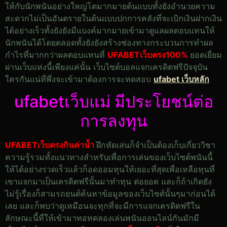
ให้กับนักพนันอย่างใหญ่โตมากมายต้นแบบทั้งยังอำนวยความ
สะดวกไม่เป็นอันตรายในต้นแบบปกการคลังที่จะเบิกเงินฝากเงิน
ได้อย่างเร็วทั้งยังยังมีแบงค์มากมายเข้ามาดูแลผลตอบแทนให้
นักพนันได้โดยตลอดทั้งยังยังสร้างช่องทางกระบวนการทำผล
กำไรที่มากกว่าผลตอบแทนที่
UFABETเว็บตรง100%
ยอดเยี่ยม
ผ่านเว็บแห่งนี้เพียงแค่นั้น เว็บไซต์บอลแจกเครดิตฟรีปัจจุบัน
ใครกันแน่ที่พึ่งจะเข้ามาต้องการจะทดสอบ
ufabet เว็บหลัก
ufabetเว็บแม่ มีประโยชน์ต่อ
การลงทุน
UFABETเว็บตรงกินค่าน้ำ
ฝึกหัดเล่นก็จำเป็นต้องเก็บเกี่ยววิชา
ความรู้รวมทั้งแนวทางสำหรับเพื่อการเล่นของเว็บไซต์พนันนี้
ให้ได้อย่างรวดเร็วแล้วก็อดออมทุนให้เยอะที่สุดเพื่อเหลือทุนที่
เขาแจกมาเป็นเครดิตฟรีนั้นมาทำทุน ต่อยอด และก็ถ้าเกิดยัง
ไม่รู้เรื่องก็สามรถยนต์ค้นหาข้อมูลของเว็บไซต์นั้นๆมาก่อนได้
เลย และก็พบว่าดูเหมือนจะทุกที่จะมีการแจกเครดิตฟรีใน
ลักษณะนี้ที่ให้เข้ามาทอทดลองเล่นพนันออนไลน์กันมักมี