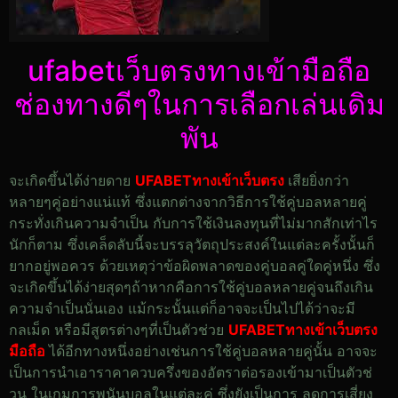
ufabetเว็บตรงทางเข้ามือถือ
ช่องทางดีๆในการเลือกเล่นเดิม
พัน
จะเกิดขึ้นได้ง่ายดาย
UFABETทางเข้าเว็บตรง
เสียยิ่งกว่า
หลายๆคู่อย่างแน่แท้ ซึ่งแตกต่างจากวิธีการใช้คู่บอลหลายคู่
กระทั่งเกินความจำเป็น กับการใช้เงินลงทุนที่ไม่มากสักเท่าไร
นักก็ตาม ซึ่งเคล็ดลับนี้จะบรรลุวัตถุประสงค์ในแต่ละครั้งนั้นก็
ยากอยู่พอควร ด้วยเหตุว่าข้อผิดพลาดของคู่บอลคู่ใดคู่หนึ่ง ซึ่ง
จะเกิดขึ้นได้ง่ายสุดๆถ้าหากคือการใช้คู่บอลหลายคู่จนถึงเกิน
ความจำเป็นนั่นเอง แม้กระนั้นแต่ก็อาจจะเป็นไปได้ว่าจะมี
กลเม็ด หรือมีสูตรต่างๆที่เป็นตัวช่วย
UFABETทางเข้าเว็บตรง
มือถือ
ได้อีกทางหนึ่งอย่างเช่นการใช้คู่บอลหลายคู่นั้น อาจจะ
เป็นการนำเอาราคาควบครึ่งของอัตราต่อรองเข้ามาเป็นตัวช่
วน ในเกมการพนันบอลในแต่ละคู่ ซึ่งยังเป็นการ ลดการเสี่ยง