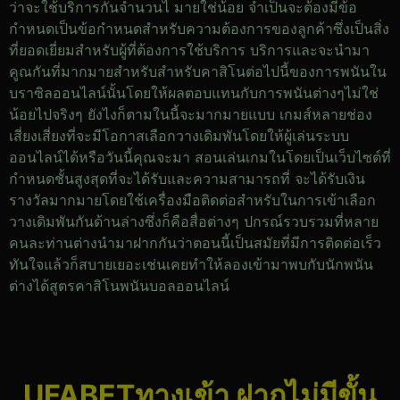
ว่าจะใช้บริการกันจำนวนไ มายใช่น้อย จำเป็นจะต้องมีข้อ
กำหนดเป็นข้อกำหนดสำหรับความต้องการของลูกค้าซึ่งเป็นสิ่ง
ที่ยอดเยี่ยมสำหรับผู้ที่ต้องการใช้บริการ บริการและจะนำมา
คูณกันที่มากมายสำหรับสำหรับคาสิโนต่อไปนี้ของการพนันใน
บราซิลออนไลน์นั้นโดยให้ผลตอบแทนกับการพนันต่างๆไม่ใช่
น้อยไปจริงๆ ยังไงก็ตามในนี้จะมากมายแบบ เกมส์หลายช่อง
เสี่ยงเสี่ยงที่จะมีโอกาสเลือกวางเดิมพันโดยให้ผู้เล่นระบบ
ออนไลน์ได้หรือวันนี้คุณจะมา สอนเล่นเกมในโดยเป็นเว็บไซต์ที่
กำหนดชั้นสูงสุดที่จะได้รับและความสามารถที่ จะได้รับเงิน
รางวัลมากมายโดยใช้เครื่องมือติดต่อสำหรับในการเข้าเลือก
วางเดิมพันกันด้านล่างซึ่งก็คือสื่อต่างๆ ปกรณ์รวบรวมที่หลาย
คนละท่านต่างนำมาฝากกันว่าตอนนี้เป็นสมัยที่มีการติดต่อเร็ว
ทันใจแล้วก็สบายเยอะเช่นเคยทำให้ลองเข้ามาพบกับนักพนัน
ต่างได้สูตรคาสิโนพนันบอลออนไลน์
UFABETทางเข้า ฝากไม่มีขั้น