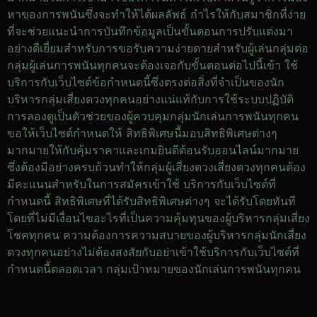
หาของการพนันซึ่งจะทำให้ได้ผลลัพธ์ กำไรให้กับสมาชิกที่ง่าย
ที่จะช่วยแนะนำการบันทึกข้อมูลเป็นขั้นตอนการปรับแต่งมา
อย่างดีเยี่ยมสำหรับการขอรับความง่ายดายสำหรับผู้เล่นกลุ่มต่อ
กลุ่มผู้เล่นการพนันทุกคนจะต้องเจอกับขั้นตอนต่อไปนี้เข้า ใช้
บริการกับเว็บไซต์ข้อกำหนดนี้ซึ่งตรงต่อสิ่งที่จำเป็นของนัก
บริหารกลุ่มเสี่ยงดวงทุกคนอย่างแน่แท้กับการใช้ระบบปฏิบัติ
การลองดูเป็นตัวช่วยของผู้ควบคุมกลุ่มนักเล่นการพนันทุกคน
ขอให้เว็บไซต์กำหนดให้ สิทธิพิเศษนี้มอบสิทธิพิเศษต่างๆ
มากมายให้กับคุ้มราคาและเกมยินดีต้อนรับออนไลน์มากมาย
ซึ่งต้องมีอย่างครบถ้วนทำให้กลุ่มผู้เสี่ยงดวงเสี่ยงดวงทุกคนต้อง
มีคะแนนสำหรับในการสมัครเข้าใช้ บริการกับเว็บไซต์ที่
กำหนดนี้ สิทธิพิเศษที่ได้รับสิทธิพิเศษต่างๆ จะได้รับโดยทันที
โดยที่ไม่มีเงื่อนไขอะไรที่เป็นความคุ้มทุนของผู้บริหารกลุ่มเสี่ยง
โชคทุกคน ความต้องการความสบายของผู้บริหารกลุ่มนักเสี่ยง
ดวงทุกคนอย่างไม่ต้องสงสัยกับอย่าเข้าใช้บริการกับเว็บไซต์ที่
กำหนดนี้ตลอดเวลา กลุ่มเป้าหมายของนักเล่นการพนันทุกคน