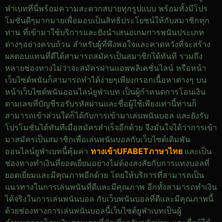
ฟ่าเบทที่นี่พร้อมความสะดวกสบายทุกรูปแบบ พร้อมทั้งมีโปร
โมชั่นดีๆมากมายเพื่อมอบเป็นสิทธิประโยชน์ให้กับสมาชิกทุก
ท่าน ที่เข้ามาใช้บริการและยังนำเสนอเกมการพนันประเภท
ต่างๆอย่างครบถ้วน สำหรับผู้ที่พึงพอใจและคาดหวังที่จะสร้าง
ผลตอบแทนที่ดีได้สามารถสมัครเป็นสมาชิกได้ทันที รวมถึง
หลายช่องทางไม่ว่าจะสมัครผ่านแอพพลิเคชั่นไลน์ หรือหน้า
เว็บไซต์พนันก็สามารถทำได้ง่ายๆเพียงกรอกเนื้อหาต่างๆ บน
หน้าเว็บไซต์พนันออนไลน์ยูฟ่าเบท เป็นผู้กำหนดการโอนเงิน
ตามเลขที่บัญชีรอรับรหัสผ่านและชื่อผู้ใช้เพียงเท่านี้ท่านก็
สามารถเข้าส่วนใดก็ได้กับการเข้ามาเล่นพนันบอล และยังรับ
โปรโมชั่นได้ทันทีเมื่อสมัครสำเร็จอีกด้วย จึงมั่นใจได้ว่าการเข้า
มาสมัครเป็นสมาชิกเพื่อเล่นพนันบอลกับเว็บไซต์เดิมพัน
ออนไลน์ยูฟ่าเบทนี้คุ้มค่า
ทางเข้าUFABETภาษาไทย
และเป็น
ช่องทางทำเงินที่ยอดเยี่ยมอย่างไม่ต้องสงสัยกับการแทงบอลที่
ยอดเยี่ยมและมีคุณภาพอีกด้วย โดยให้บริการที่สามารถเป็น
แนวทางในการเล่นพนันที่ดีและมีคุณภาพ อีกทั้งสามารถทำเงิน
ได้จริงในการเล่นพนันบอล กับเว็บพนันบอลที่ดีและมีคุณภาพนี้
ด้วยช่องทางการเล่นพนันบอลนี้เว็บไซต์ยูฟ่าเบทเป็นผู้