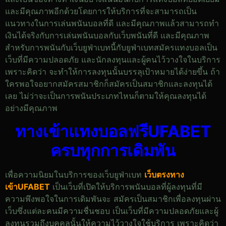
และมีคุณภาพอีกด้วยโดยการให้บริการที่จะสามารถเป็น
แนวทางในการเล่นพนันบอลที่ดี และมีคุณภาพแล้วสามารถทำ
เงินได้จริงกับการเล่นพนันบอลกับเว็บพนันที่ดี และมีคุณภาพ
สำหรับการพนันกับเว็บยูฟ่าเบทนี้กับยูฟ่าเบทสมัครแทงบอลเป็น
เว็บที่มีความปลอดภัย และนักลงทุนและผู้คนไว้วางใจในบริการ
เพราะคิดว่า จะทำให้การลงทุนนั้นบรรลุเป้าหมายได้ง่ายขึ้น ถ้า
ใครพอใจอยากสมัครสมาชิกก็สมัครเป็นสมาชิกและลงทุนได้
เลย ไม่ว่าจะเป็นการพนันประเภทไหนก็ตามให้คุณลงทุนได้
อย่างมีคุณภาพ
ทางเข้าแทงบอลฟรีUFABET
ครบทุกการเดิมพัน
เพื่อความนิยมในบริการของเว็บยูฟ่าเบท
เว็บตรงทาง
เข้าUFABET
เป็นเว็บที่เปิดให้บริการพนันบอลที่ผู้ลงทุนที่มี
ความพึงพอใจในการเดิมพันจะ สมัครเป็นสมาชิกเพื่อลงทุนผ่าน
เว็บซึ่งแต่ละคนมีความชื่นชอบ เป็นเว็บที่มีความปลอดภัยและผู้
ลงทุนรวมถึงบุคคลนั้นให้ความไว้วางใจใช้บริการ เพราะคิดว่า