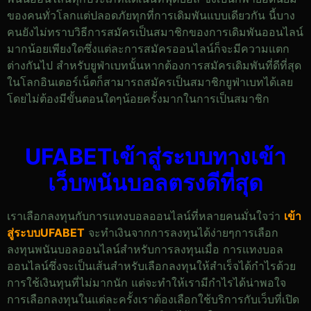
ของคนทั่วโลกแต่ปลอดภัยทุกที่การเดิมพันแบบเดียวกัน นี้บาง
คนยังไม่ทราบวิธีการสมัครเป็นสมาชิกของการเดิมพันออนไลน์
มากน้อยเพียงใดซึ่งแต่ละการสมัครออนไลน์ก็จะมีความแตก
ต่างกันไป สำหรับยูฟ่าเบทนั้นหากต้องการสมัครเดิมพันที่ดีที่สุด
ในโลกอินเตอร์เน็ตก็สามารถสมัครเป็นสมาชิกยูฟ่าเบทได้เลย
โดยไม่ต้องมีขั้นตอนใดๆน้อยครั้งมากในการเป็นสมาชิก
UFABETเข้าสู่ระบบทางเข้า
เว็บพนันบอลตรงดีที่สุด
เราเลือกลงทุนกับการแทงบอลออนไลน์ที่หลายคนมั่นใจว่า
เข้า
สู่ระบบUFABET
จะทำเงินจากการลงทุนได้ง่ายๆการเลือก
ลงทุนพนันบอลออนไลน์สำหรับการลงทุนเมื่อ การแทงบอล
ออนไลน์ซึ่งจะเป็นเส้นสำหรับเลือกลงทุนให้สำเร็จได้กำไรด้วย
การใช้เงินทุนที่ไม่มากนัก แต่จะทำให้เรามีกำไรได้น่าพอใจ
การเลือกลงทุนในแต่ละครั้งเราต้องเลือกใช้บริการกับเว็บที่เปิด