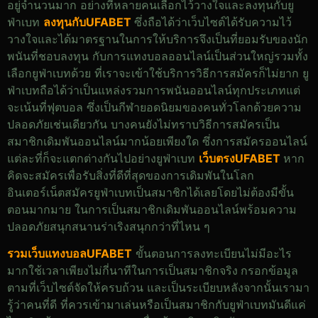
อยู่จำนวนมาก อย่างที่หลายคนเลือกไว้วางใจและลงทุนกับยู
ฟ่าเบท
ลงทุนกับUFABET
ซึ่งถือได้ว่าเว็บไซต์ได้รับความไว้
วางใจและได้มาตรฐานในการให้บริการจึงเป็นที่ยอมรับของนัก
พนันที่ชอบลงทุน กับการแทงบอลออนไลน์เป็นส่วนใหญ่รวมทั้ง
เลือกยูฟ่าเบทด้วย ที่เราจะเข้าใช้บริการวิธีการสมัครก็ไม่ยาก ยู
ฟ่าเบทถือได้ว่าเป็นแหล่งรวมการพนันออนไลน์ทุกประเภทแต่
จะเน้นที่ฟุตบอล ซึ่งเป็นกีฬายอดนิยมของคนทั่วโลกด้วยความ
ปลอดภัยเช่นเดียวกัน บางคนยังไม่ทราบวิธีการสมัครเป็น
สมาชิกเดิมพันออนไลน์มากน้อยเพียงใด ซึ่งการสมัครออนไลน์
แต่ละที่ก็จะแตกต่างกันไปอย่างยูฟ่าเบท
เว็บตรงUFABET
หาก
คิดจะสมัครเพื่อรับสิ่งที่ดีที่สุดของการเดิมพันในโลก
อินเตอร์เน็ตสมัครยูฟ่าเบทเป็นสมาชิกได้เลยโดยไม่ต้องมีขั้น
ตอนมากมาย ในการเป็นสมาชิกเดิมพันออนไลน์พร้อมความ
ปลอดภัยสนุกสนานร่าเริงสนุกกว่าที่ไหน ๆ
รวมเว็บแทงบอลUFABET
ขั้นตอนการลงทะเบียนไม่มีอะไร
มากใช้เวลาเพียงไม่กี่นาทีในการเป็นสมาชิกจริง
กรอกข้อมูล
ตามที่เว็บไซต์จัดให้ครบถ้วน และเป็นระเบียบหลังจากนั้นเรามา
รู้ว่าคนที่ดี ที่ควรเข้ามาเล่นหรือเป็นสมาชิกกับยูฟ่าเบทมันดีแค่