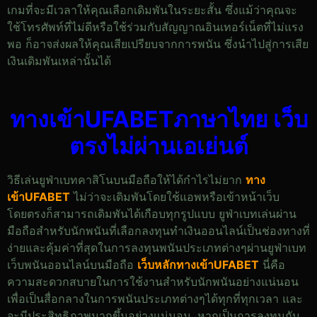
เกมที่จะมีเวลาให้คุณเลือกเดิมพันในระยะสั้น ซึ่งแม้ว่าคุณจะ
ใช้โทรศัพท์ที่ไม่ดีหรือใช้ร่วมกับสัญญาณอินเทอร์เน็ตที่ไม่แรง
พอ ก็อาจส่งผลให้คุณเสียเปรียบจากการพนัน ซึ่งนำไปสู่การเสีย
เงินเดิมพันเหล่านั้นได้
ทางเข้าUFABETภาษาไทย เว็บ
ตรงไม่ผ่านเอเย่นต์
วิธีเล่นยูฟ่าเบทคาสิโนบนมือถือให้ได้กำไรไม่ยาก
ทาง
เข้าUFABET
ไม่ว่าจะเดิมพันโดยใช้แอพหรือเข้าหน้าเว็บ
โดยตรงก็สามารถเดิมพันได้เกือบทุกรูปแบบ ยูฟ่าเบทเล่นผ่าน
มือถือสำหรับนักพนันที่เลือกลงทุนทำเงินออนไลน์เป็นช่องทางที่
ง่ายและคุ้มค่าที่สุดในการลงทุนพนันประเภทต่างๆผ่านยูฟ่าเบท
เว็บพนันออนไลน์บนมือถือ
เว็บหลักทางเข้าUFABET
นี่คือ
ความสะดวกสบายในการใช้งานสำหรับนักพนันอย่างแน่นอน
เพื่อเป็นสื่อกลางในการพนันประเภทต่างๆได้ทุกที่ทุกเวลา และ
จะมีประสิทธิภาพมากขึ้นอย่างแน่นอน. หากเป็นการลงทุนกับ