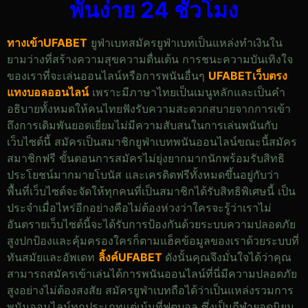
พันง่าย 24 ชั่วโมง
ทางเข้าUFABET
ยูฟ่าเบทสมัครยูฟ่าเบทเป็นแหล่งทำเงินใน
ยามว่างที่สร้างความสุขความตื่นเต้น การชนะความบันเทิงใจ
ของเราที่จะเล่นออนไลน์หรือการพนันอื่นๆ
UFABETเว็บตรง
แทงบอลออนไลน์
เพราะมีภาษาไทยเป็นเมนูหลักและเป็นคำ
อธิบายทั้งหมดให้คนไทยฟังรับความสะดวกสบายจากการเข้า
ถึงการเดิมพันยอดเยี่ยมไม่มีความสับสนในการเล่นพนันกับ
เว็บไซต์นี้ สมัครเป็นสมาชิกยูฟ่าเบทพนันออนไลน์ขณะนี้สมัคร
สมาชิกฟรี ขั้นตอนการสมัครไม่ยุ่งยากมากนักพร้อมรับสิทธิ
ประโยชน์มากมายโบนัส และเครดิตฟรีทั้งหมดขึ้นอยู่กับว่า
พื้นที่เว็บไซต์จะจัดให้ทุกคนที่เป็นสมาชิกได้รับสิทธิพิเศษนี้ เป็น
ประจำเมื่อไหร่อีกอย่างคือไม่ต้องห่วงว่าใครจะรู้ว่าเราไม่
อันตรายเว็บไซต์นี้จะได้รับการป้องกันด้วยระบบความปลอดภัย
สูงปกป้องและคุ้มครองใครก็ตามแฮ็คข้อมูลของเราด้วยระบบที่
ทันสมัยและอัพเดท
ลิ้งค์UFABET
ดังนั้นคุณจึงมั่นใจได้ว่าคุณ
สามารถสมัครเข้าเล่นได้การพนันออนไลน์ที่นี่มีความปลอดภัย
สูงอย่างไม่ต้องสงสัย สมัครยูฟ่าเบทถือได้ว่าเป็นแหล่งรวมการ
พนันออนไลน์ทุกประเภทแต่เน้นที่ฟุตบอล ซึ่งเป็นกีฬายอดนิยม