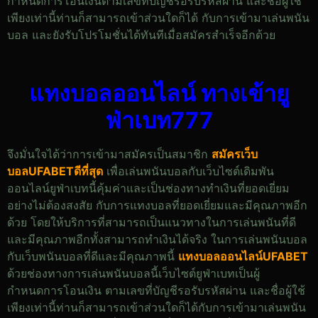
กำหนดการโอนเงินตามเลขที่บัญชีรอรับรหัสผ่าน และชื่อผู้ใช้
เพียงเท่านี้ท่านก็สามารถเข้าส่วนใดก็ได้ กับการเข้ามาเล่นพนัน
บอล และยังรับโปรโมชั่นได้ทันทีเมื่อสมัครสำเร็จอีกด้วย
แทงบอลออนไลน์ ทางเข้ายู
ฟ่าเบท777
จึงมั่นใจได้ว่าการเข้ามาสมัครเป็นสมาชิก
สมัครเว็บ
บอลUFABETดีที่สุด
เพื่อเล่นพนันบอลกับเว็บไซต์เดิมพัน
ออนไลน์ยูฟ่าเบทนี้คุ้มค่าและเป็นช่องทางทำเงินที่ยอดเยี่ยม
อย่างไม่ต้องสงสัย กับการแทงบอลที่ยอดเยี่ยมและมีคุณภาพอีก
ด้วย โดยให้บริการที่สามารถเป็นแนวทางในการเล่นพนันที่ดี
และมีคุณภาพอีกทั้งสามารถทำเงินได้จริง ในการเล่นพนันบอล
กับเว็บพนันบอลที่ดีและมีคุณภาพนี้
แทงบอลออนไลน์UFABET
ด้วยช่องทางการเล่นพนันบอลนี้เว็บไซต์ยูฟ่าเบทเป็นผู้
กำหนดการโอนเงิน ตามเลขที่บัญชีรอรับรหัสผ่าน และชื่อผู้ใช้
เพียงเท่านี้ท่านก็สามารถเข้าส่วนใดก็ได้กับการเข้ามาเล่นพนัน