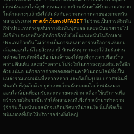
เว็บพนันออนไลน์ยูฟ่าเบทนอกจากนักพนันจะได้รับความสะดวก
ในด้านต่างๆแล้วยังได้สัมผัสกับความหลากหลายของเกมพนัน
หลายประเภท
ทางเข้าเว็บตรงUFABET
ไม่ว่าจะเป็นการเดิมพัน
กีฬาประเภทต่างๆเช่นการเดิมพันฟุตบอล และพนันมวยรวมไป
ถึงกีฬาประเภทอื่นๆอีกด้วยอีกทั้งยังเป็นเกมพนันในอีกหลาย
ประเภทด้วยกัน ไม่ว่าจะเป็นการเล่นบาคาร่าหรือการเล่นเกม
สล็อตออนไลน์โดยสิ่งเหล่านี้ นักพนันทุกท่านจะได้สัมผัสผ่าน
หน้าจอโทรศัพท์มือถือ เป็นเจ้าของได้ทุกที่ทุกเวลาเพื่อสร้าง
ความตื่นเต้น และสร้างความโปร่งใสในการลงทุนแต่ละครั้งอีก
ด้วยแน่นอ นด้วยการถ่ายทอดสดผ่านคาสิโนออนไลน์ซึ่งเป็น
แหล่งรวมเกมพนันที่หลากหลาย และยังเป็นรูปแบบการพนันที่
ทันสมัยที่สุดอีกด้วย ยูฟ่าเบทเว็บพนันบอลเมื่อเว็บพนันบอล
ออนไลน์เป็นที่ยอมรับและหลายคนเข้ามาเลือกใช้บริการเพื่อ
สร้างรายได้มากขึ้น ทำให้หลายคนที่เพิ่งก้าวเข้ามาทำความ
รู้จักกับเว็บพนันบอลมักจะเกิดปริศนาที่น่าสนใจ นั่นก็คือเว็บ
พนันบอลที่เปิดให้บริการอย่างยิ่งใหญ่